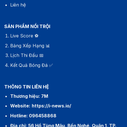
Liên hệ
SẢN PHẨM NỔI TRỘI
Live Score
⚽
Bảng Xếp Hạng
📊
Lịch Thi Đấu
📅
Kết Quả Bóng Đá
✅
THÔNG TIN LIÊN HỆ
Thương hiệu:
7M
Website:
https://i-news.io/
Hotline: 096458868
Địa chỉ: 56 Hồ Tùng Mậu, Bến Nghé, Quận 1, TP.