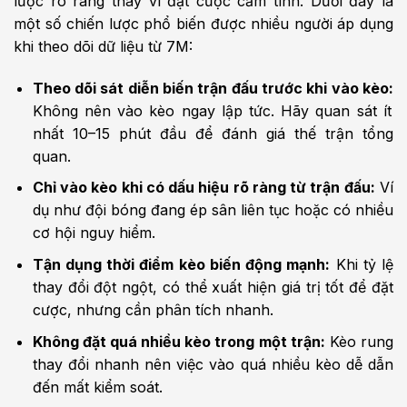
lược rõ ràng thay vì đặt cược cảm tính. Dưới đây là
một số chiến lược phổ biến được nhiều người áp dụng
khi theo dõi dữ liệu từ 7M:
Theo dõi sát diễn biến trận đấu trước khi vào kèo:
Không nên vào kèo ngay lập tức. Hãy quan sát ít
nhất 10–15 phút đầu để đánh giá thế trận tổng
quan.
Chỉ vào kèo khi có dấu hiệu rõ ràng từ trận đấu:
Ví
dụ như đội bóng đang ép sân liên tục hoặc có nhiều
cơ hội nguy hiểm.
Tận dụng thời điểm kèo biến động mạnh:
Khi tỷ lệ
thay đổi đột ngột, có thể xuất hiện giá trị tốt để đặt
cược, nhưng cần phân tích nhanh.
Không đặt quá nhiều kèo trong một trận:
Kèo rung
thay đổi nhanh nên việc vào quá nhiều kèo dễ dẫn
đến mất kiểm soát.