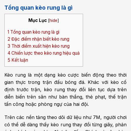
Tổng quan kèo rung là gì
Mục Lục
[
hide
]
1
Tổng quan kèo rung là gì
2
Đặc điểm nhận biết kèo rung
3
Thời điểm xuất hiện kèo rung
4
Chiến lược theo kèo rung hiệu quả
5
Kết luận
Kèo rung là một dạng kèo cược biến động theo thời
gian thực trong trận đấu bóng đá. Khác với kèo cố
định trước trận, kèo rung thay đổi liên tục dựa trên
diễn biến trên sân như bàn thắng, thẻ phạt, thế trận
tấn công hoặc phòng ngự của hai đội.
Trên các nền tảng theo dõi dữ liệu như 7M, người chơi
có thể dễ dàng thấy kèo rung thay đổi từng giây, phản