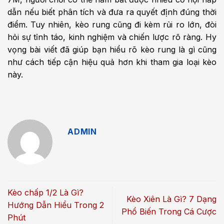
dẫn nếu biết phân tích và đưa ra quyết định đúng thời
điểm. Tuy nhiên, kèo rung cũng đi kèm rủi ro lớn, đòi
hỏi sự tỉnh táo, kinh nghiệm và chiến lược rõ ràng. Hy
vọng bài viết đã giúp bạn hiểu rõ kèo rung là gì cũng
như cách tiếp cận hiệu quả hơn khi tham gia loại kèo
này.
ADMIN
Kèo chấp 1/2 Là Gì?
Kèo Xiên Là Gì? 7 Dạng
Hướng Dẫn Hiểu Trong 2
Phổ Biến Trong Cá Cược
Phút