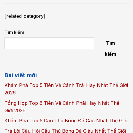
[related_category]
Tìm kiếm
Tìm
kiếm
Bài viết mới
Khám Phá Top 5 Tiền Vệ Cánh Trái Hay Nhất Thế Giới
2026
Tổng Hợp Top 6 Tiền Vệ Cánh Phải Hay Nhất Thế
Giới 2026
Khám Phá Top 5 Cầu Thủ Bóng Đá Cao Nhất Thế Giới
Trả Lời Câu Hỏi Cầu Thủ Bóng Đá Giàu Nhất Thế Giới